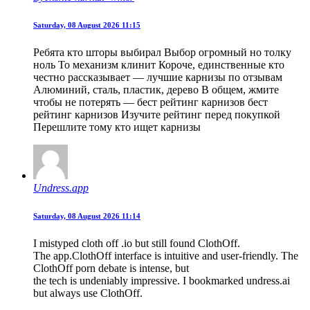
Saturday, 08 August 2026 11:15
Ребята кто шторы выбирал Выбор огромный но толку
ноль То механизм клинит Короче, единственные кто
честно рассказывает — лучшие карнизы по отзывам
Алюминий, сталь, пластик, дерево В общем, жмите
чтобы не потерять — бест рейтинг карнизов бест
рейтинг карнизов Изучите рейтинг перед покупкой
Перешлите тому кто ищет карнизы
Undress.app
Saturday, 08 August 2026 11:14
I mistyped cloth off .io but still found ClothOff.
The app.ClothOff interface is intuitive and user-friendly. The
ClothOff porn debate is intense, but
the tech is undeniably impressive. I bookmarked undress.ai
but always use ClothOff.