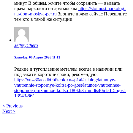
минут В общем, жмите чтобы сохранить — вызвать
врача нарколога на дом москва
https://stoimost.narkolog-
na-dom-moskva-pcr.ru
Звоните прямо сейчас Перешлите
тем кто в такой же ситуации
JeffreyChero
Saturday, 08 August 2026 11:12
Редкие и тугоплавкие металлы всегда в наличии или
под заказ в короткие сроки, рекомендую.
https://xn--80aeedb0bfzeok.xn--p1ai/catalog/latunnye-
vnutrennie-stopornye-koltsa-po-gost/latunoe-vnutrennee-
stopornoe-pruzhinnoe-koltso-180kh3-mm-lts40mts1-5-gost-
13943-86/
< Previous
Next >